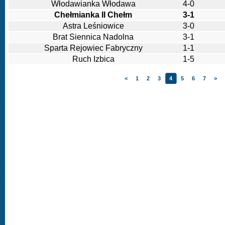
Włodawianka Włodawa
4-0
Chełmianka II Chełm
3-1
Astra Leśniowice
3-0
Brat Siennica Nadolna
3-1
Sparta Rejowiec Fabryczny
1-1
Ruch Izbica
1-5
<
1
2
3
4
5
6
7
>