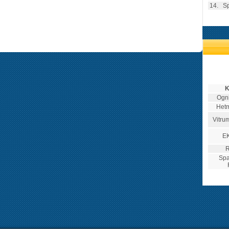
14.
Sp
K
Ogn
Hetm
Vitru
E
R
Spa