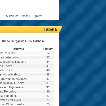
25. kolejka, Frassati - Ogniwo
Tabela
Klasa Okręgowa LZPN O/Chełm
Drużyna
Punkty
KO Różanka
54
tra Leśniowice
53
at Siennica Nadolna
44
łos Chełm
41
ch Izbica
40
niwo Wierzbica
38
łodawianka Włodawa
37
ełmianka II Chełm
31
assati Fajsławice
31
ia Rejowiec
30
KS Łopiennik
27
etman Żółkiewka
27
trum Wola Uhruska
25