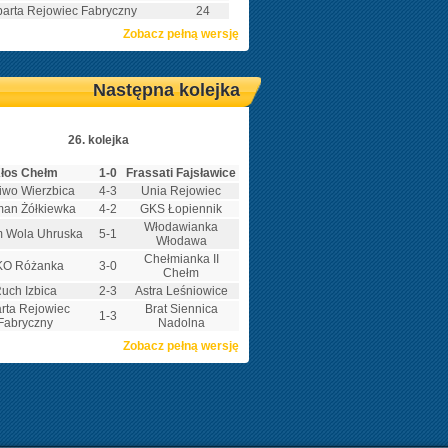
arta Rejowiec Fabryczny
24
Zobacz pełną wersję
Następna kolejka
26. kolejka
łos Chełm
1-0
Frassati Fajsławice
iwo Wierzbica
4-3
Unia Rejowiec
an Żółkiewka
4-2
GKS Łopiennik
Włodawianka
m Wola Uhruska
5-1
Włodawa
Chełmianka II
KO Różanka
3-0
Chełm
uch Izbica
2-3
Astra Leśniowice
rta Rejowiec
Brat Siennica
1-3
Fabryczny
Nadolna
Zobacz pełną wersję