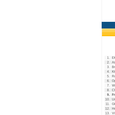
1.
E
2.
As
3.
Br
4.
K
5.
Ru
6.
Og
7.
W
8.
Ch
9.
Fr
10.
Un
11.
G
12.
H
13.
Vi